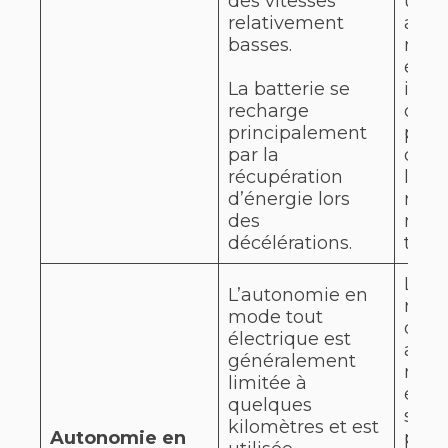
des vitesses
une
relativement
auto
basses.
mode
élec
La batterie se
impo
recharge
qui 
principalement
parc
par la
dist
récupération
long
d’énergie lors
reco
des
mot
décélérations.
ther
Les 
L’autonomie en
rech
mode tout
offr
électrique est
auto
généralement
mode
limitée à
élec
quelques
signi
kilomètres et est
Autonomie en
parfo