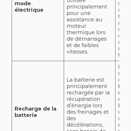
utilisée
mode
suff
principalement
électrique
couvr
pour une
traje
assistance au
quot
moteur
d’un
thermique lors
cond
de démarrages
sans 
et de faibles
mot
vitesses.
ther
En p
récu
La batterie est
d’éne
principalement
batt
rechargée par la
être
récupération
en la
d’énergie lors
bran
Recharge de la
des freinages et
une 
batterie
des
d’al
décélérations,
exte