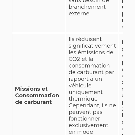
sans besoin de
perm
branchement
utili
externe.
prol
mode
élect
Ils réduisent
En m
significativement
élect
les émissions de
véhi
CO2 et la
prod
consommation
auc
de carburant par
émis
rapport à un
ont 
véhicule
Missions et
con
uniquement
Consommation
de c
thermique.
de carburant
proc
Cependant, ils ne
zéro
peuvent pas
hybri
fonctionner
effic
exclusivement
dépe
en mode