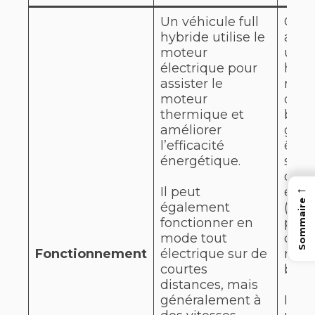
Un véhicule full
Cont
hybride utilise le
au fu
moteur
un v
électrique pour
hybr
assister le
rech
moteur
disp
thermique et
batte
améliorer
gran
l’efficacité
être
énergétique.
sur 
d’al
←
Il peut
exte
Sommaire
également
(co
fonctionner en
pris
mode tout
cour
Fonctionnement
électrique sur de
rech
courtes
batte
distances, mais
généralement à
Il of