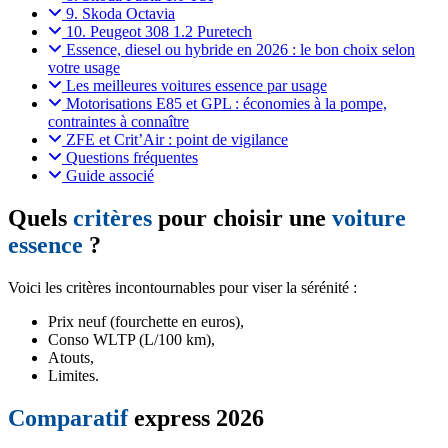
9. Skoda Octavia
10. Peugeot 308 1.2 Puretech
Essence, diesel ou hybride en 2026 : le bon choix selon
votre usage
Les meilleures voitures essence par usage
Motorisations E85 et GPL : économies à la pompe,
contraintes à connaître
ZFE et Crit’Air : point de vigilance
Questions fréquentes
Guide associé
Quels
critères
pour choisir une
voiture
essence
?
Voici les critères incontournables pour viser la sérénité :
Prix neuf (fourchette en euros),
Conso WLTP (L/100 km),
Atouts,
Limites.
Comparatif
express 2026