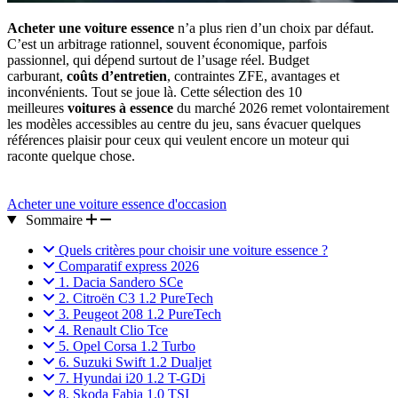
Acheter une voiture essence
n’a plus rien d’un choix par défaut.
C’est un arbitrage rationnel, souvent économique, parfois
passionnel, qui dépend surtout de l’usage réel. Budget
carburant,
coûts d’entretien
, contraintes ZFE, avantages et
inconvénients. Tout se joue là. Cette sélection des 10
meilleures
voitures à essence
du marché 2026 remet volontairement
les modèles accessibles au centre du jeu, sans évacuer quelques
références plaisir pour ceux qui veulent encore un moteur qui
raconte quelque chose.
Acheter une voiture essence d'occasion
Sommaire
Quels critères pour choisir une voiture essence ?
Comparatif express 2026
1. Dacia Sandero SCe
2. Citroën C3 1.2 PureTech
3. Peugeot 208 1.2 PureTech
4. Renault Clio Tce
5. Opel Corsa 1.2 Turbo
6. Suzuki Swift 1.2 Dualjet
7. Hyundai i20 1.2 T-GDi
8. Skoda Fabia 1.0 TSI