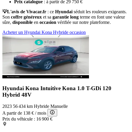
Prix catalogue
: à partir de 29 750 €
💡L'avis de Vivacar.fr
: ce
Hyundai
séduit les rouleurs exigeants.
Son
coffre
généreux
et sa
garantie
long
terme en font une valeur
sûre,
disponible
en
occasion
vérifiée sur notre plateforme.
Acheter un Hyundai Kona Hybride occasion
Hyundai Kona Intuitive
Kona 1.0 T-GDi 120
Hybrid 48V
2023
56 434 km
Hybride
Manuelle
A partir de
138 €
/ mois
Prix du véhicule :
16 900 €