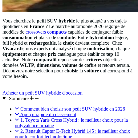
Vous cherchez le
petit SUV hybride
le plus adapté à vos trajets
quotidiens en
France
? Le marché automobile 2026 regorge de
modèles de
crossovers
compacts
capables de conjuguer faible
consommation
et plaisir de
conduite
. Entre
hybridation
légère,
full hybrid et
rechargeable
, le
choix
devient complexe. Chez
Vivacar.fr
, nos experts ont analysé chaque
motorisation
, chaque
équipement
et chaque
prix
catalogue pour établir ce
top
10
actualisé. Notre
comparatif
repose sur des
critères
objectifs :
données
WLTP
,
dimensions
,
volume
de
coffre
et retours terrain.
Découvrez notre sélection pour
choisir
la
voiture
qui correspond à
votre
besoin
.
Acheter un petit SUV hybride d'occasion
Sommaire
Comment bien choisir son petit SUV hybride en 2026
Aperçu rapide du classement
1. Toyota Yaris Cross Hybrid : le meilleur choix pour la
polyvalence urbaine
2. Renault Captur E-Tech Hybrid 145 : le meilleur choix
pour le confort technologique