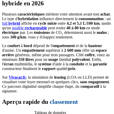
hybride en 2026
Plusieurs
caractéristiques
méritent votre attention avant tout
achat
.
Le type d'
hybridation
influence directement la
consommation
: un
full
hybrid
affiche en
cycle
mixte
entre
4,2 et 5,1 L/100 km
, tandis
qu'un
modèle
rechargeable
peut rouler
40 à 80 km
en mode
électrique
pur. Les
émissions
de CO₂ déterminent aussi le
malus
;
sous
100 g/km
, vous y échappez totalement.
Le
confort
à
bord
dépend de l'
empattement
et de la
hauteur
d'assise. Un
empattement
supérieur à
2 600 mm
offre un
espace
arrière
généreux, même pour trois passagers. Côté
coffre
, visez au
minimum
350 litres
pour un
usage
familial
polyvalent
. Enfin,
l'
écran
multimédia, le
système
d'aide à la
conduite
et la
garantie
constructeur finalisent le
rapport
qualité/
prix
.
Sur
Vivacar.fr
, la simulation de
leasing
(LOA ou LLD) permet de
visualiser votre loyer mensuel en quelques clics,
sans engagement
.
Ce parcours digitalisé simplifie chaque étape, du
comparatif
à la
signature.
Aperçu rapide du
classement
Tableau de données