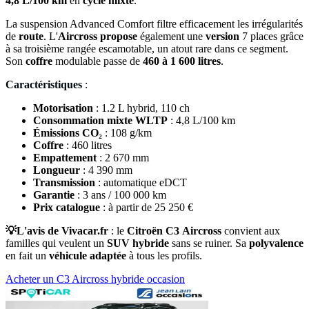
4,8 L/100 km
en
cycle
mixte
.
La suspension Advanced Comfort filtre efficacement les irrégularités
de
route
. L'
Aircross
propose
également une
version
7 places grâce
à sa troisième rangée escamotable, un atout rare dans ce segment.
Son
coffre
modulable passe de
460 à 1 600 litres
.
Caractéristiques
:
Motorisation
: 1.2 L hybrid, 110 ch
Consommation mixte WLTP
: 4,8 L/100 km
Émissions CO₂
: 108 g/km
Coffre
: 460 litres
Empattement
: 2 670 mm
Longueur
: 4 390 mm
Transmission
: automatique eDCT
Garantie
: 3 ans / 100 000 km
Prix catalogue
: à partir de 25 250 €
💡L'avis de Vivacar.fr
: le
Citroën
C3
Aircross
convient aux
familles qui veulent un
SUV
hybride
sans se ruiner. Sa
polyvalence
en fait un
véhicule
adaptée
à tous les profils.
Acheter un C3 Aircross hybride occasion