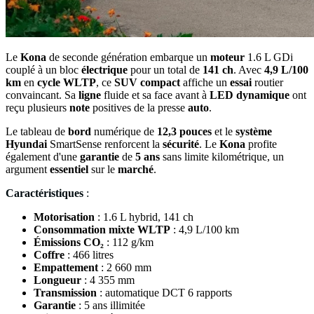
Le
Kona
de seconde génération embarque un
moteur
1.6 L GDi
couplé à un bloc
électrique
pour un total de
141 ch
. Avec
4,9 L/100
km
en
cycle
WLTP
, ce
SUV
compact
affiche un
essai
routier
convaincant. Sa
ligne
fluide et sa face avant à
LED
dynamique
ont
reçu plusieurs
note
positives de la presse
auto
.
Le tableau de
bord
numérique de
12,3 pouces
et le
système
Hyundai
SmartSense renforcent la
sécurité
. Le
Kona
profite
également d'une
garantie
de
5 ans
sans limite kilométrique, un
argument
essentiel
sur le
marché
.
Caractéristiques
:
Motorisation
: 1.6 L hybrid, 141 ch
Consommation mixte WLTP
: 4,9 L/100 km
Émissions CO₂
: 112 g/km
Coffre
: 466 litres
Empattement
: 2 660 mm
Longueur
: 4 355 mm
Transmission
: automatique DCT 6 rapports
Garantie
: 5 ans illimitée