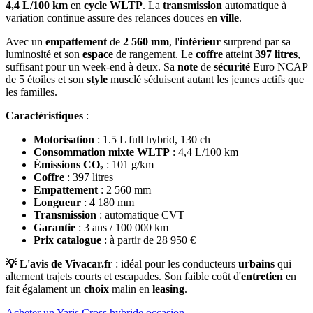
4,4 L/100 km
en
cycle
WLTP
. La
transmission
automatique à
variation continue assure des relances douces en
ville
.
Avec un
empattement
de
2 560 mm
, l'
intérieur
surprend par sa
luminosité et son
espace
de rangement. Le
coffre
atteint
397 litres
,
suffisant pour un week-end à deux. Sa
note
de
sécurité
Euro NCAP
de 5 étoiles et son
style
musclé séduisent autant les jeunes actifs que
les familles.
Caractéristiques
:
Motorisation
: 1.5 L full hybrid, 130 ch
Consommation mixte WLTP
: 4,4 L/100 km
Émissions CO₂
: 101 g/km
Coffre
: 397 litres
Empattement
: 2 560 mm
Longueur
: 4 180 mm
Transmission
: automatique CVT
Garantie
: 3 ans / 100 000 km
Prix catalogue
: à partir de 28 950 €
💡 L'avis de Vivacar.fr
: idéal pour les conducteurs
urbains
qui
alternent trajets courts et escapades. Son faible coût d'
entretien
en
fait égalament un
choix
malin en
leasing
.
Acheter un Yaris Cross hybride occasion