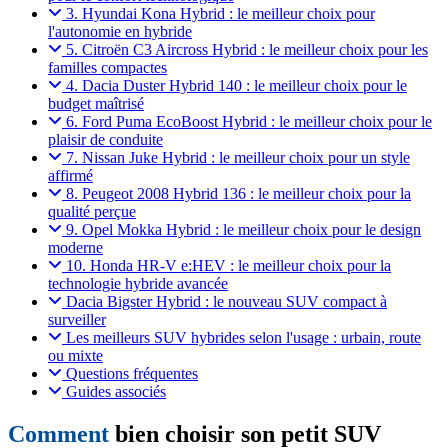
3. Hyundai Kona Hybrid : le meilleur choix pour
l'autonomie en hybride
5. Citroën C3 Aircross Hybrid : le meilleur choix pour les
familles compactes
4. Dacia Duster Hybrid 140 : le meilleur choix pour le
budget maîtrisé
6. Ford Puma EcoBoost Hybrid : le meilleur choix pour le
plaisir de conduite
7. Nissan Juke Hybrid : le meilleur choix pour un style
affirmé
8. Peugeot 2008 Hybrid 136 : le meilleur choix pour la
qualité perçue
9. Opel Mokka Hybrid : le meilleur choix pour le design
moderne
10. Honda HR-V e:HEV : le meilleur choix pour la
technologie hybride avancée
Dacia Bigster Hybrid : le nouveau SUV compact à
surveiller
Les meilleurs SUV hybrides selon l'usage : urbain, route
ou mixte
Questions fréquentes
Guides associés
Comment
bien choisir son petit SUV