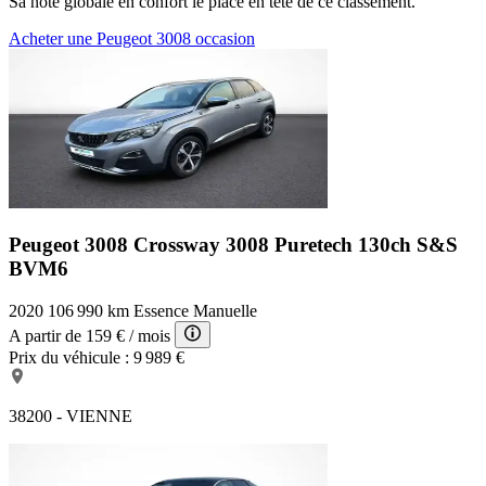
Sa note globale en confort le place en tête de ce classement.
Acheter une Peugeot 3008 occasion
Peugeot 3008 Crossway
3008 Puretech 130ch S&S
BVM6
2020
106 990 km
Essence
Manuelle
A partir de
159 €
/ mois
Prix du véhicule :
9 989 €
38200 - VIENNE