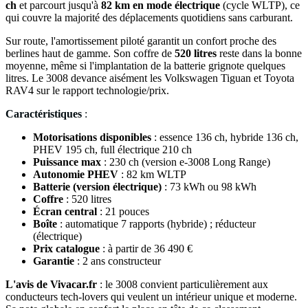
ch
et parcourt jusqu'à
82 km en mode électrique
(cycle WLTP), ce
qui couvre la majorité des déplacements quotidiens sans carburant.
Sur route, l'amortissement piloté garantit un confort proche des
berlines haut de gamme. Son coffre de
520 litres
reste dans la bonne
moyenne, même si l'implantation de la batterie grignote quelques
litres. Le 3008 devance aisément les Volkswagen Tiguan et Toyota
RAV4 sur le rapport technologie/prix.
Caractéristiques
:
Motorisations disponibles
: essence 136 ch, hybride 136 ch,
PHEV 195 ch, full électrique 210 ch
Puissance max
: 230 ch (version e-3008 Long Range)
Autonomie PHEV
: 82 km WLTP
Batterie (version électrique)
: 73 kWh ou 98 kWh
Coffre
: 520 litres
Écran central
: 21 pouces
Boîte
: automatique 7 rapports (hybride) ; réducteur
(électrique)
Prix catalogue
: à partir de 36 490 €
Garantie
: 2 ans constructeur
L'avis de Vivacar.fr
: le 3008 convient particulièrement aux
conducteurs tech-lovers qui veulent un intérieur unique et moderne.