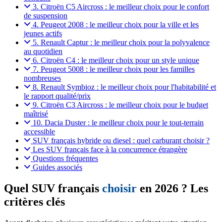
3. Citroën C5 Aircross : le meilleur choix pour le confort
de suspension
4. Peugeot 2008 : le meilleur choix pour la ville et les
jeunes actifs
5. Renault Captur : le meilleur choix pour la polyvalence
au quotidien
6. Citroën C4 : le meilleur choix pour un style unique
7. Peugeot 5008 : le meilleur choix pour les familles
nombreuses
8. Renault Symbioz : le meilleur choix pour l'habitabilité et
le rapport qualité/prix
9. Citroën C3 Aircross : le meilleur choix pour le budget
maîtrisé
10. Dacia Duster : le meilleur choix pour le tout-terrain
accessible
SUV français hybride ou diesel : quel carburant choisir ?
Les SUV français face à la concurrence étrangère
Questions fréquentes
Guides associés
Quel SUV français
choisir
en 2026 ? Les
critères clés