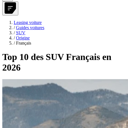
Leasing voiture
/
Guides voitures
/
SUV
/
Origine
/
Français
Top 10 des SUV Français en
2026