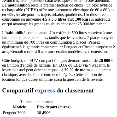
Avant d'acheter, plusieurs caractéristiques méritent votre attention.
La
motorisation
reste le premier facteur de choix : un bloc hybride
rechargeable (PHEV) offre une autonomie électrique de 60 à 80 km
en ville, idéale pour les trajets urbains quotidiens. Un diesel récent
consomme en moyenne
4,5 à 5,5 litres aux 100 km
sur autoroute,
ce qui avantage les grands rouleurs dépassant 25 000 km par an.
L'
habitabilité
compte aussi. Un coffre de 500 litres convient à une
famille de quatre personnes, tandis que les versions 7 places exigent
un minimum de 700 litres en configuration 5 places. Pensez
également à la garantie constructeur : Peugeot et Citroën proposent
2
ans
, Renault monte à
5 ans
sur certains modèles avec extension.
Côté budget, un SUV compact français démarre autour de
26 000 €
en finition d'entrée de gamme. En LOA ou LLD via Vivacar.fr, le
loyer mensuel peut descendre jusqu'à
30 % de moins
qu'un crédit
classique, avec les frais d'entretien intégrés. Cette solution de
location longue durée simplifie aussi la question de la revente.
Comparatif
express
du classement
Tableau de données
Modèle
Prix départ (euros)
Peugeot 3008
36 490€