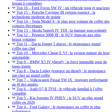
terrain à considérer
Top 16 – Ford Focus SW IV : un véhicule long et spacieux
Top 15 – Porsche Cayenne III version essence : la
technologie moderne de pointe
Top 14 – Tesla Model S : le plus gros volume de coffre des
voitures électriques
Top 13 – Skoda Superb IV TDI : la marque sous-estimée
Top 12 – Peugeot 5008 III : le SUV français aux plus
beaux volumes
Top 11 – Dacia Jogger 5 places : le monospace grand
coffre pas cher
Top 10 – Mercedes Classe E VI : la version mature du luxe
automobile
Top 9 – BMW X5 IV (diesel) : la force tranquille pour de
longs trajets
Top 8 – Dacia Lodgy (essence ou diesel) : le monospace
pas cher au grand coffre
Top 7 – Volkswagen Passat SW IX : toujours performante
au fil des années
Top 6 – Audi Q7 II TFSI : le véhicule familial à l’offre
complète
Top 5 – Kia Sorento IV PHEV : le SUV au plus grand
coffre en 2026
Top 4 – Ford Galaxy : le monospace au coffre le plus
volumineux