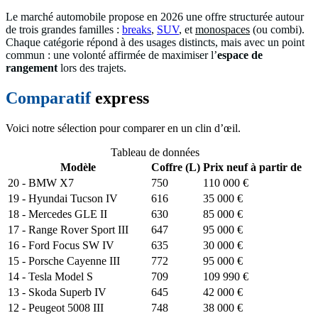
Le marché automobile propose en 2026 une offre structurée autour
de trois grandes familles :
breaks
,
SUV
, et
monospaces
(ou combi).
Chaque catégorie répond à des usages distincts, mais avec un point
commun : une volonté affirmée de maximiser l’
espace de
rangement
lors des trajets.
Comparatif
express
Voici notre sélection pour comparer en un clin d’œil.
Tableau de données
Modèle
Coffre (L)
Prix neuf à partir de
20 - BMW X7
750
110 000 €
19 - Hyundai Tucson IV
616
35 000 €
18 - Mercedes GLE II
630
85 000 €
17 - Range Rover Sport III
647
95 000 €
16 - Ford Focus SW IV
635
30 000 €
15 - Porsche Cayenne III
772
95 000 €
14 - Tesla Model S
709
109 990 €
13 - Skoda Superb IV
645
42 000 €
12 - Peugeot 5008 III
748
38 000 €