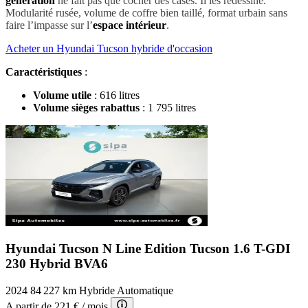
génération
ne fait pas que cocher des cases. Il les redessine.
Modularité rusée, volume de coffre bien taillé, format urbain sans
faire l’impasse sur l’
espace intérieur
.
Acheter un Hyundai Tucson hybride d'occasion
Caractéristiques
:
Volume utile
: 616 litres
Volume sièges rabattus
: 1 795 litres
Hyundai Tucson N Line Edition
Tucson 1.6 T-GDI
230 Hybrid BVA6
2024
84 227 km
Hybride
Automatique
A partir de
221 €
/ mois