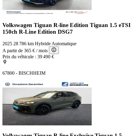
Volkswagen Tiguan R-line Edition
Tiguan 1.5 eTSI
150ch R-Line Edition DSG7
2025
28 786 km
Hybride
Automatique
A partir de
365 €
/ mois
Prix du véhicule :
39 490 €
67800 - BISCHHEIM
Volkswagen Tiguan R-line Exclusive
Tiguan 1.5