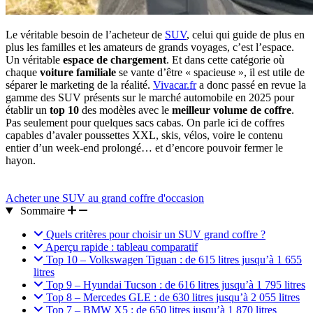
Le véritable besoin de l’acheteur de
SUV
, celui qui guide de plus en
plus les familles et les amateurs de grands voyages, c’est l’espace.
Un véritable
espace de chargement
. Et dans cette catégorie où
chaque
voiture familiale
se vante d’être « spacieuse », il est utile de
séparer le marketing de la réalité.
Vivacar.fr
a donc passé en revue la
gamme des SUV présents sur le marché automobile en 2025 pour
établir un
top 10
des modèles avec le
meilleur volume de coffre
.
Pas seulement pour quelques sacs cabas. On parle ici de coffres
capables d’avaler poussettes XXL, skis, vélos, voire le contenu
entier d’un week-end prolongé… et d’encore pouvoir fermer le
hayon.
Acheter une SUV au grand coffre d'occasion
Sommaire
Quels critères pour choisir un SUV grand coffre ?
Aperçu rapide : tableau comparatif
Top 10 – Volkswagen Tiguan : de 615 litres jusqu’à 1 655
litres
Top 9 – Hyundai Tucson : de 616 litres jusqu’à 1 795 litres
Top 8 – Mercedes GLE : de 630 litres jusqu’à 2 055 litres
Top 7 – BMW X5 : de 650 litres jusqu’à 1 870 litres