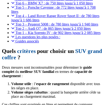
Top 6 – BMW X7 : de 750 litres jusqu’à 1 050 litres
Top 5 – Porsche Cayenne : de 772 litres jusqu’à 1 708
litres
Top 4 – Land Rover Range Rover Sport II : de 780 litres
jusqu’à 1 686 litres
Top 3 – Peugeot 5008 : de 780 litres jusqu’à 1 940 litres
Top 2 – Audi Q7 : de 865 litres jusqu’à 2 050 litres
Top 1 – Kia Sorento IV : de 902 litres jusqu’à 2 085 litres
Les questions les plus posées :
Guides associés
Quels
critères
pour choisir un
SUV grand
coffre
?
Deux mesures sont incontournables pour déterminer le
guide
complet
du
meilleur SUV familial
en termes de
capacité de
chargement
:
Volume utile
: l’
espace de rangement
disponible avec tous
les sièges en place.
Volume sièges rabattus
: quand la banquette arrière cède sa
place au chargement maximal.
Ces chiffres sont exprimés en litres et permettent de comparer