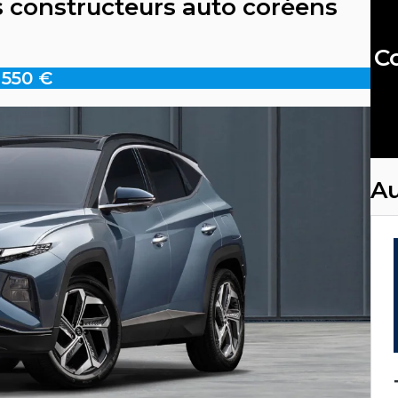
es constructeurs auto coréens
Co
 550 €
Au