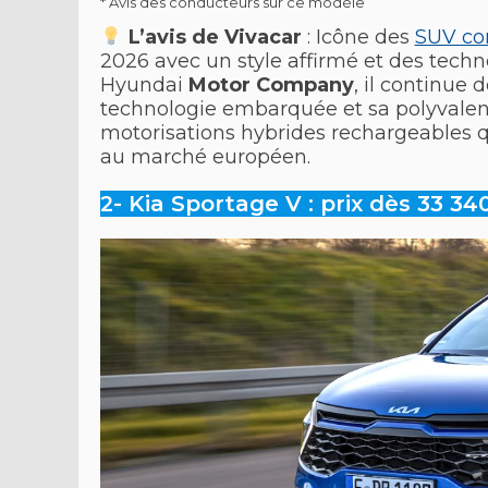
* Avis des conducteurs sur ce modèle
L’avis de Vivacar
: Icône des
SUV co
2026 avec un style affirmé et des techno
Hyundai
Motor Company
, il continue 
technologie embarquée et sa polyvalen
motorisations hybrides rechargeables q
au marché européen.
2- Kia Sportage V : prix dès 33 34