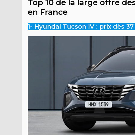
Top 10 de la large offre d
en France
1- Hyundai Tucson IV : prix dès 37