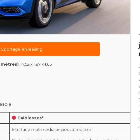
a Sportage en leasing
 mètres)
: 4,52 x 1,87 x 1,65
geable
Faiblesses*
Interface multimédia un peu complexe