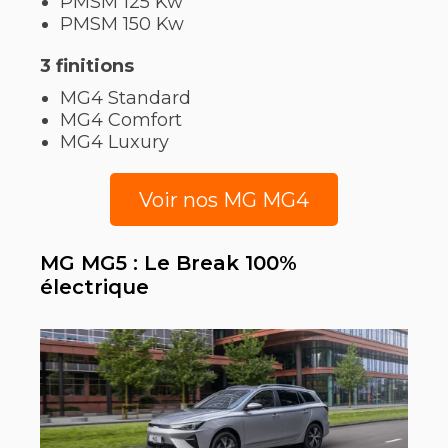
PMSM 125 Kw
PMSM 150 Kw
3 finitions
MG4 Standard
MG4 Comfort
MG4 Luxury
Voir nos MG MG4
MG MG5 : Le Break 100%
électrique