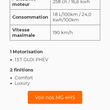
258 ch / 16,6 kwh
moteur
1.8 L/100km / 24,0
Consommation
kwh/100km
Vitesse
190 km/h
maximale
1 Motorisation
1.5T GLDI PHEV
2 finitions
Comfort
Luxury
Voir nos MG eHS