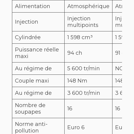
Alimentation
Atmosphérique
Atmos
Injection
Injecti
Injection
multipoints
multip
Cylindrée
1 598 cm³
1 598 
Puissance réelle
94 ch
91 ch
maxi
Au régime de
5 600 tr/min
NC
Couple maxi
148 Nm
148 N
Au régime de
3 600 tr/min
3 600 
Nombre de
16
16
soupapes
Norme anti-
Euro 6
Euro 6
pollution