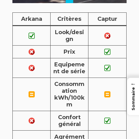
Arkana
Critères
Captur
Look/desi
gn
Prix
Equipeme
nt de série
←
Consomm
Sommaire
ation
kWh/100k
m
Confort
général
Agrément