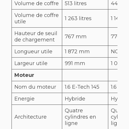
Volume de coffre
513 litres
440 lit
Volume de coffre
1 263 litres
1 149 li
utile
Hauteur de seuil
767 mm
776 
de chargement
Longueur utile
1 872 mm
NC
Largeur utile
991 mm
1 023
Moteur
Nom du moteur
1.6 E-Tech 145
1.6 E-T
Energie
Hybride
Hybrid
Quatre
Quatre
Architecture
cylindres en
cylind
ligne
ligne