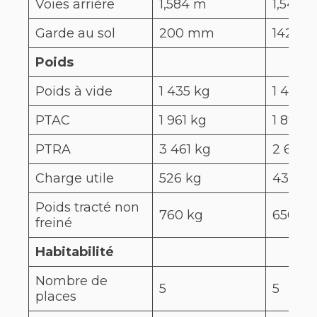
Voies arrière
1,584 m
1,547 
Garde au sol
200 mm
142 m
Poids
Poids à vide
1 435 kg
1 461 k
PTAC
1 961 kg
1 896 k
PTRA
3 461 kg
2 646 
Charge utile
526 kg
435 kg
Poids tracté non
760 kg
650 kg
freiné
Habitabilité
Nombre de
5
5
places