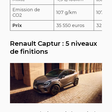
Emission de
107 g/km
107 g/
CO2
Prix
35 550 euros
32 900
Renault Captur : 5 niveaux
de finitions