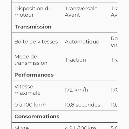
Disposition du
Transversale
Transv
moteur
Avant
Avant
Transmission
Rob si
Boîte de vitesses
Automatique
embra
Mode de
Traction
Tracti
transmission
Performances
Vitesse
172 km/h
170 km
maximale
0 à 100 km/h
10,8 secondes
10,6 s
Consommations
Mixte
4,9 L/100km
5,0 L/