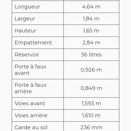
Longueur
4,64 m
Largeur
1,84 m
Hauteur
1,65 m
Empattement
2,84 m
Réservoir
56 litres
Porte à faux
0,926 m
avant
Porte à faux
0,849 m
arrière
Voies avant
1,593 m
Voies arrière
1,610 m
Garde au sol
236 mm