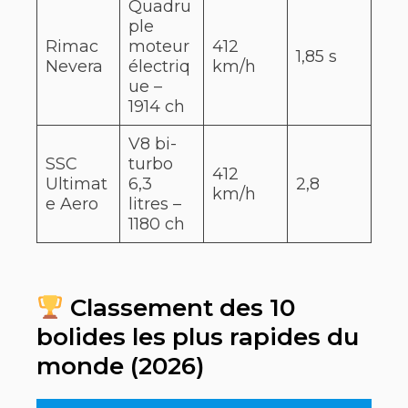
Quadru
ple
Rimac
moteur
412
1,85 s
Nevera
électriq
km/h
ue –
1914 ch
V8 bi-
SSC
turbo
412
Ultimat
6,3
2,8
km/h
e Aero
litres –
1180 ch
Classement des 10
bolides les plus rapides du
monde (2026)