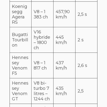
Koenig
segg
V8 – 1
457,90
2,5 s
Agera
383 ch
km/h
RS
V16
Bugatti
hybride
445
Tourbill
2 s
– 1800
km/h
on
ch
Hennes
sey
V8 – 1
437
2,6 s
Venom
817 ch
km/h
F5
Hennes
V8 bi-
sey
turbo 7
435
2,5
Venom
litres –
km/h
GT
1244 ch