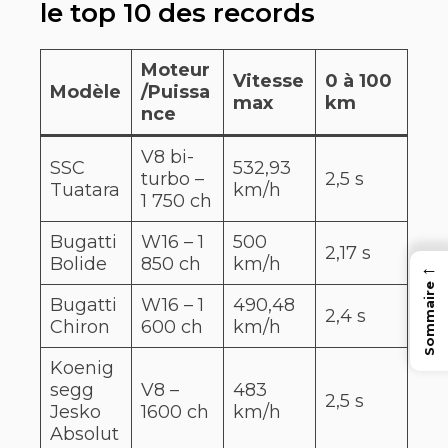
le top 10 des records
Moteur
Vitesse
0 à 100
Modèle
/Puissa
max
km
nce
V8 bi-
SSC
532,93
turbo –
2,5 s
Tuatara
km/h
1 750 ch
Bugatti
W16 – 1
500
2,17 s
Bolide
850 ch
km/h
←
Sommaire
Bugatti
W16 – 1
490,48
2,4 s
Chiron
600 ch
km/h
Koenig
segg
V8 –
483
2,5 s
Jesko
1600 ch
km/h
Absolut