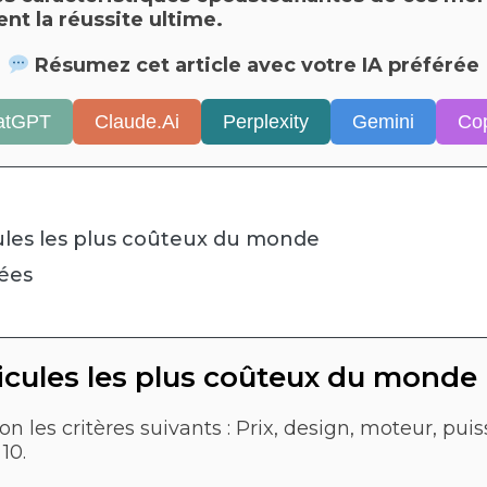
nt la réussite ultime.
Résumez cet article avec votre IA préférée
atGPT
Claude.Ai
Perplexity
Gemini
Cop
ules les plus coûteux du monde
sées
s
icules les plus coûteux du monde
les critères suivants : Prix, design, moteur, puiss
10.