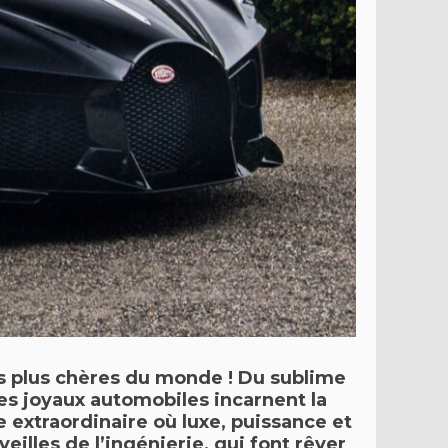
es plus chères du monde
! Du sublime
ces joyaux automobiles incarnent la
extraordinaire où luxe, puissance et
illes de l’ingénierie, qui font rêver