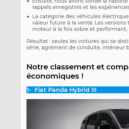
Ensuite, nous avons sondé la fiabilité
rappels enregistrés et les expérience
La catégorie des véhicules électriques
valeur future à la vente. Les versions
moteur à la fois sobre et performant, 
Résultat : seules les voitures qui se d
série, agrément de conduite, intérieur 
Notre classement et compa
économiques !
1- Fiat Panda Hybrid III