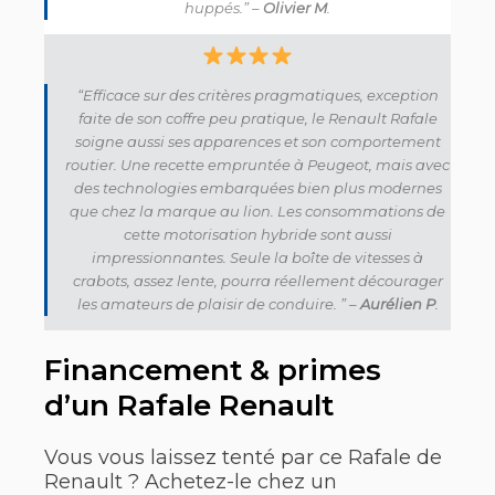
huppés.” –
Olivier M
.
“Efficace sur des critères pragmatiques, exception
faite de son coffre peu pratique, le Renault Rafale
soigne aussi ses apparences et son comportement
routier. Une recette empruntée à Peugeot, mais avec
des technologies embarquées bien plus modernes
que chez la marque au lion. Les consommations de
cette motorisation hybride sont aussi
impressionnantes. Seule la boîte de vitesses à
crabots, assez lente, pourra réellement décourager
les amateurs de plaisir de conduire. ” –
Aurélien P
.
Financement & primes
d’un Rafale Renault
Vous vous laissez tenté par ce Rafale de
Renault ? Achetez-le chez un