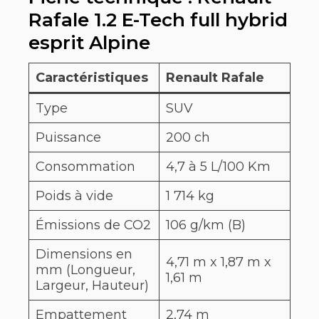
Rafale 1.2 E-Tech full hybrid
esprit Alpine
Caractéristiques
Renault Rafale
Type
SUV
Puissance
200 ch
Consommation
4,7 à 5 L/100 Km
Poids à vide
1 714 kg
Émissions de CO2
106 g/km (B)
Dimensions en
4,71 m x 1,87 m x
mm (Longueur,
1,61 m
Largeur, Hauteur)
Empattement
2,74 m