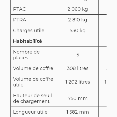
PTAC
2 060 kg
2 15
PTRA
2 810 kg
3 60
Charges utile
530 kg
472
Habitabilité
Nombre de
5
places
Volume de coffre
308 litres
352 l
Volume de coffre
1 202 litres
1 268 
utile
Hauteur de seuil
750 mm
de chargement
Longueur utile
1 582 mm