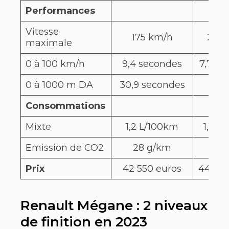
Performances
Vitesse
175 km/h
225 
maximale
0 à 100 km/h
9,4 secondes
7,7 se
0 à 1000 m DA
30,9 secondes
Consommations
Mixte
1,2 L/100km
1,1 L
Emission de CO2
28 g/km
23 
Prix
42 550 euros
44 050
Renault Mégane : 2 niveaux
de finition en 2023