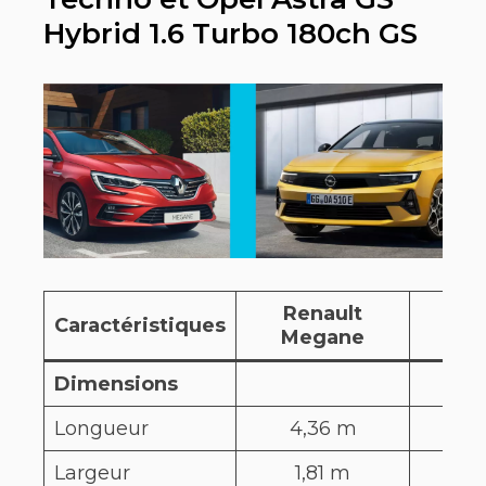
Hybrid 1.6 Turbo 180ch GS
Renault
Ren
Caractéristiques
Megane
Meg
Dimensions
Longueur
4,36 m
4,3
Largeur
1,81 m
1,8