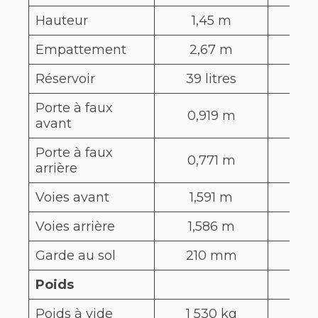
Hauteur
1,45 m
1,4
Empattement
2,67 m
2,6
Réservoir
39 litres
40 l
Porte à faux
0,919 m
0,9
avant
Porte à faux
0,771 m
0,8
arrière
Voies avant
1,591 m
1,5
Voies arrière
1,586 m
1,5
Garde au sol
210 mm
Poids
Poids à vide
1 530 kg
1 67