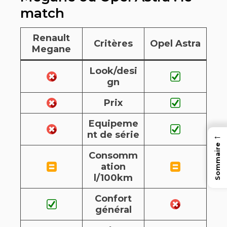
match
Renault
Critères
Opel Astra
Megane
Look/desi
gn
Prix
Equipeme
nt de série
←
Sommaire
Consomm
ation
l/100km
Confort
général