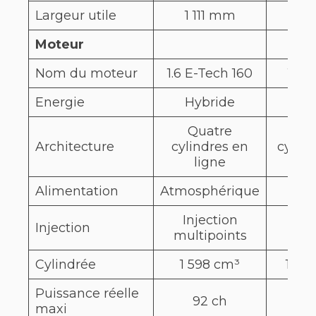
Largeur utile
1 111 mm
Moteur
Nom du moteur
1.6 E-Tech 160
1.6 
Energie
Hybride
Hyb
Quatre
Qua
Architecture
cylindres en
cylind
ligne
li
Alimentation
Atmosphérique
Tu
Injection
Inje
Injection
multipoints
dir
Cylindrée
1 598 cm³
1 59
Puissance réelle
92 ch
150
maxi