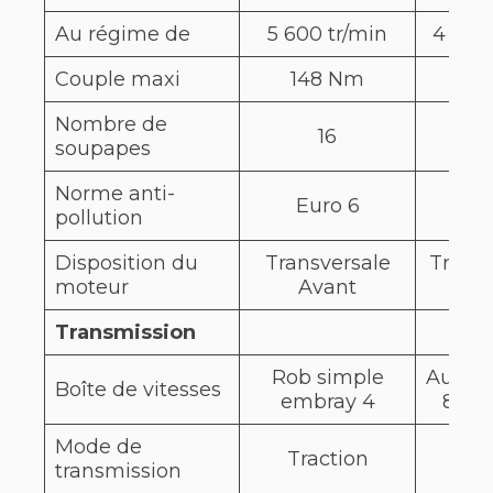
Au régime de
5 600 tr/min
4 250 
Couple maxi
148 Nm
250
Nombre de
16
1
soupapes
Norme anti-
Euro 6
Eur
pollution
Disposition du
Transversale
Transv
moteur
Avant
Av
Transmission
Rob simple
Autom
Boîte de vitesses
embray 4
8 rap
Mode de
Traction
transmission