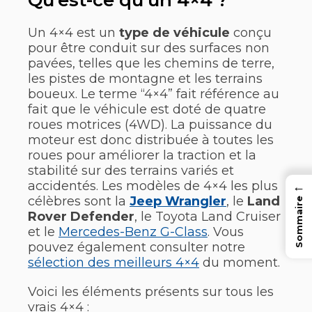
Qu’est-ce qu’un 4×4 ?
Un 4×4 est un
type de véhicule
conçu
pour être conduit sur des surfaces non
pavées, telles que les chemins de terre,
les pistes de montagne et les terrains
boueux. Le terme “4×4” fait référence au
fait que le véhicule est doté de quatre
roues motrices (4WD). La puissance du
moteur est donc distribuée à toutes les
roues pour améliorer la traction et la
stabilité sur des terrains variés et
accidentés. Les modèles de 4×4 les plus
←
célèbres sont la
Jeep Wrangler
, le
Land
Sommaire
Rover Defender
, le Toyota Land Cruiser
et le
Mercedes-Benz G-Class
. Vous
pouvez également consulter notre
sélection des meilleurs 4×4
du moment.
Voici les éléments présents sur tous les
vrais 4×4 :