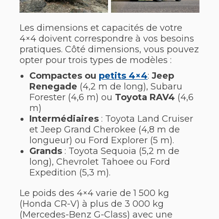
Les dimensions et capacités de votre
4×4 doivent correspondre à vos besoins
pratiques. Côté dimensions, vous pouvez
opter pour trois types de modèles :
Compactes ou
petits 4×4
:
Jeep
Renegade
(4,2 m de long), Subaru
Forester (4,6 m) ou
Toyota RAV4
(4,6
m)
Intermédiaires
: Toyota Land Cruiser
et Jeep Grand Cherokee (4,8 m de
longueur) ou Ford Explorer (5 m).
Grands
: Toyota Sequoia (5,2 m de
long), Chevrolet Tahoee ou Ford
Expedition (5,3 m).
Le poids des 4×4 varie de 1 500 kg
(Honda CR-V) à plus de 3 000 kg
(Mercedes-Benz G-Class) avec une