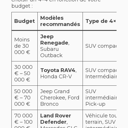
budget :
Modèles
Budget
Type de 4×4
recommandés
Jeep
Moins
Renegade
,
de 30
SUV compact
Subaru
000 €
Outback
30 000
Toyota RAV4
,
SUV compact,
€ – 50
Honda CR-V
Intermédiaire
000 €
50 000
Jeep Grand
SUV
€ – 70
Cherokee, Ford
intermédiaire,
000 €
Bronco
Pick-up
70 000
Land Rover
Véhicule tout-
€ – 100
Defender
,
terrain, SUV