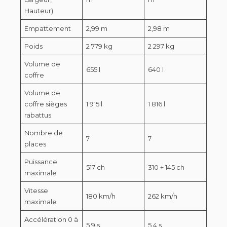
Hauteur)
Empattement
2,99 m
2,98 m
Poids
2 779 kg
2 297 kg
Volume de
655 l
640 l
coffre
Volume de
coffre sièges
1 915 l
1 816 l
rabattus
Nombre de
7
7
places
Puissance
517 ch
310 + 145 ch
maximale
Vitesse
180 km/h
262 km/h
maximale
Accélération 0 à
5,9 s
5,4 s