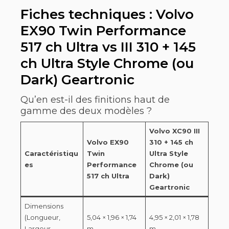
Fiches techniques : Volvo
EX90 Twin Performance
517 ch Ultra vs III 310 + 145
ch Ultra Style Chrome (ou
Dark) Geartronic
Qu’en est-il des finitions haut de
gamme des deux modèles ?
Volvo XC90 III
Volvo EX90
310 + 145 ch
Caractéristiqu
Twin
Ultra Style
es
Performance
Chrome (ou
517 ch Ultra
Dark)
Geartronic
Dimensions
(Longueur,
5,04 × 1,96 × 1,74
4,95 × 2,01 × 1,78
Largeur,
m
m