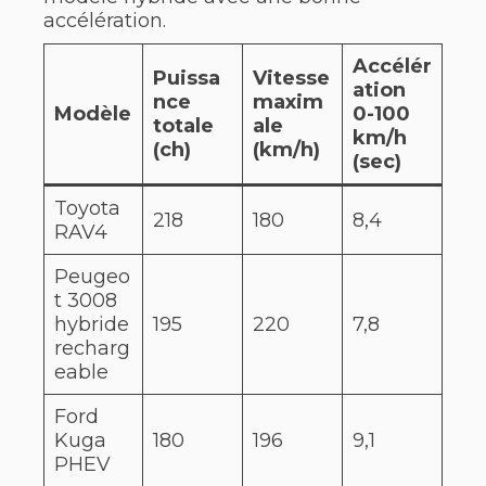
accélération.
Accélér
Puissa
Vitesse
ation
nce
maxim
Modèle
0-100
totale
ale
km/h
(ch)
(km/h)
(sec)
Toyota
218
180
8,4
RAV4
Peugeo
t 3008
hybride
195
220
7,8
recharg
eable
Ford
Kuga
180
196
9,1
PHEV