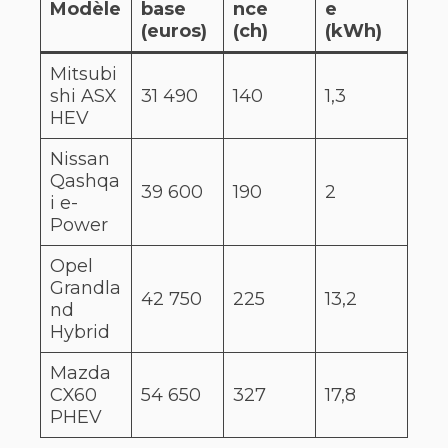
Modèle
base
nce
e
(euros)
(ch)
(kWh)
Mitsubi
shi ASX
31 490
140
1,3
HEV
Nissan
Qashqa
39 600
190
2
i e-
Power
Opel
Grandla
42 750
225
13,2
nd
Hybrid
Mazda
CX60
54 650
327
17,8
PHEV