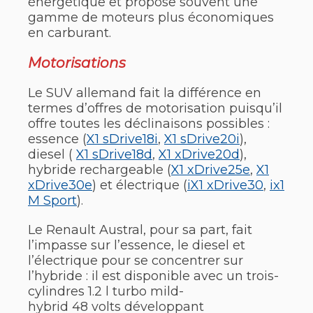
énergétique et propose souvent une
gamme de moteurs plus économiques
en carburant.
Motorisations
Le SUV allemand fait la différence en
termes d’offres de motorisation puisqu’il
offre toutes les déclinaisons possibles :
essence (
X1 sDrive18i
,
X1 sDrive20i
),
diesel (
X1 sDrive18d
,
X1 xDrive20d
),
hybride rechargeable (
X1 xDrive25e
,
X1
xDrive30e
) et électrique (
iX1 xDrive30
,
ix1
M Sport
).
Le Renault Austral, pour sa part, fait
l’impasse sur l’essence, le diesel et
l’électrique pour se concentrer sur
l’hybride : il est disponible avec un trois-
cylindres 1.2 l turbo mild-
hybrid 48 volts développant