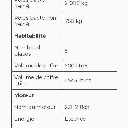
2 000 kg
1 5
freiné
Poids tracté non
750 kg
75
freiné
Habitabilité
Nombre de
5
5
places
Volume de coffre
500 litres
555
Volume de coffre
1 545 litres
1 4
utile
Moteur
Nom du moteur
2.0i 218ch
1.2 
Energie
Essence
Hy