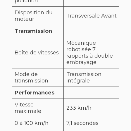
pollution
Disposition du
Tra
Transversale Avant
moteur
Av
Transmission
Mécanique
robotisée 7
Au
Boîte de vitesses
rapports à double
7 r
embrayage
Mode de
Transmission
Tra
transmission
intégrale
Performances
Vitesse
233 km/h
175
maximale
0 à 100 km/h
7,1 secondes
8,4