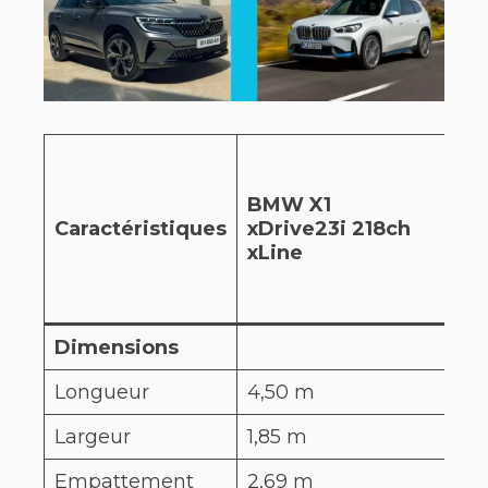
Re
Aus
BMW X1
E-T
Caractéristiques
xDrive23i 218ch
hy
xLine
20
Ico
Al
Dimensions
Longueur
4,50 m
4,5
Largeur
1,85 m
1,8
Empattement
2,69 m
2,