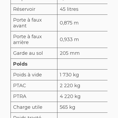
Réservoir
45 litres
58 
Porte à faux
0,875 m
0,
avant
Porte à faux
0,933 m
0,9
arrière
Garde au sol
205 mm
17
Poids
Poids à vide
1 730 kg
1 5
PTAC
2 220 kg
2 1
PTRA
4 220 kg
3 6
Charge utile
565 kg
63
Poids tracté