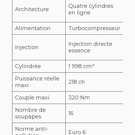
Tro
Quatre cylindres
Architecture
cyl
en ligne
lig
Alimentation
Turbocompresseur
Tu
Inj
Injection directe
Injection
dir
essence
es
Cylindrée
1 998 cm³
1 1
Puissance réelle
218 ch
131
maxi
Couple maxi
320 Nm
20
Nombre de
16
12
soupapes
Norme anti-
Euro 6
Eur