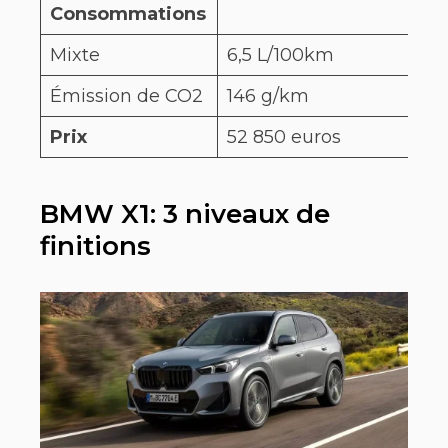
Consommations
Mixte
6,5 L/100km
4,6
Émission de CO2
146 g/km
10
Prix
52 850 euros
45 
BMW X1: 3 niveaux de
finitions