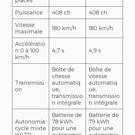
places
Puissance
408 ch
408 ch
Vitesse
180 km/h
180 km/h
maximale
Accélératio
n 0 à 100
4,7 s
4,9 s
km/h
Boîte de
Boîte de
vitesse
vitesse
Transmissi
automatiq
automatiq
on
ue,
ue,
transmissio
transmissio
n intégrale
n intégrale
Batterie de
Batterie de
Autonomie
78 kWh
79 kWh
cycle mixte
pour une
pour une