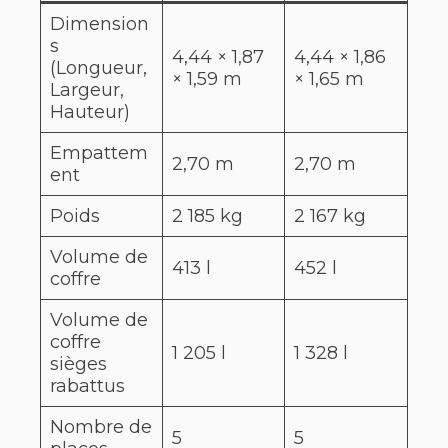
Dimension
s
4,44 × 1,87
4,44 × 1,86
(Longueur,
× 1,59 m
× 1,65 m
Largeur,
Hauteur)
Empattem
2,70 m
2,70 m
ent
Poids
2 185 kg
2 167 kg
Volume de
413 l
452 l
coffre
Volume de
coffre
1 205 l
1 328 l
sièges
rabattus
Nombre de
5
5