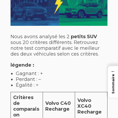
Nous avons analysé les 2
petits SUV
sous 20 critères différents. Retrouvez
notre test comparatif avec le meilleur
des deux véhicules selon ces critères.
légende :
←
Gagnant : +
Sommaire
Perdant : –
Égalité : =
Critères
Volvo
de
Volvo C40
XC40
comparais
Recharge
Recharge
on