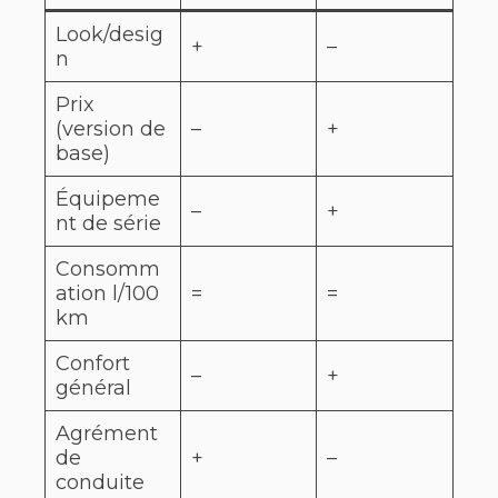
Look/desig
+
–
n
Prix
(version de
–
+
base)
Équipeme
–
+
nt de série
Consomm
ation l/100
=
=
km
Confort
–
+
général
Agrément
de
+
–
conduite