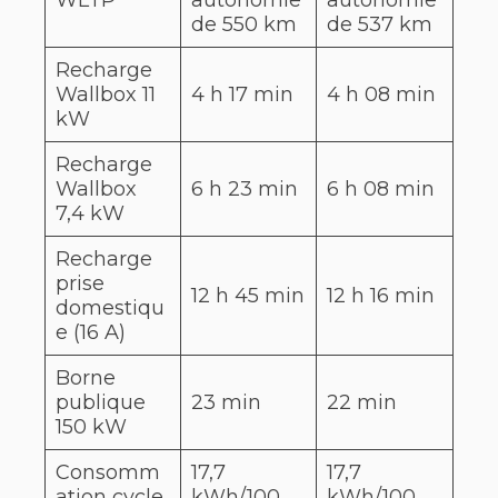
WLTP
autonomie
autonomie
de 550 km
de 537 km
Recharge
Wallbox 11
4 h 17 min
4 h 08 min
kW
Recharge
Wallbox
6 h 23 min
6 h 08 min
7,4 kW
Recharge
prise
12 h 45 min
12 h 16 min
domestiqu
e (16 A)
Borne
publique
23 min
22 min
150 kW
Consomm
17,7
17,7
ation cycle
kWh/100
kWh/100