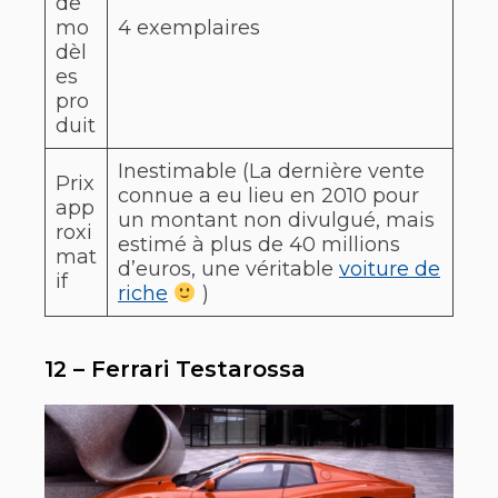
de
mo
4 exemplaires
dèl
es
pro
duit
Inestimable (La dernière vente
Prix
connue a eu lieu en 2010 pour
app
un montant non divulgué, mais
roxi
estimé à plus de 40 millions
mat
d’euros, une véritable
voiture de
if
riche
)
12 – Ferrari Testarossa