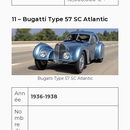
11 – Bugatti Type 57 SC Atlantic
Bugatti Type 57 SC Atlantic
Ann
1936-1938
ée
No
mb
re