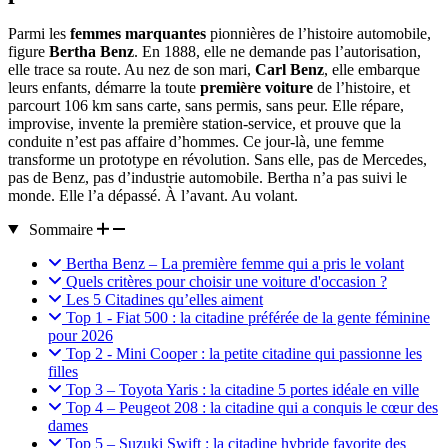
Parmi les
femmes marquantes
pionnières de l’histoire automobile,
figure
Bertha Benz
. En 1888, elle ne demande pas l’autorisation,
elle trace sa route. Au nez de son mari,
Carl Benz
, elle embarque
leurs enfants, démarre la toute
première voiture
de l’histoire, et
parcourt 106 km sans carte, sans permis, sans peur. Elle répare,
improvise, invente la première station-service, et prouve que la
conduite n’est pas affaire d’hommes. Ce jour-là, une femme
transforme un prototype en révolution. Sans elle, pas de Mercedes,
pas de Benz, pas d’industrie automobile. Bertha n’a pas suivi le
monde. Elle l’a dépassé. À l’avant. Au volant.
Sommaire
Bertha Benz – La première femme qui a pris le volant
Quels critères pour choisir une voiture d'occasion ?
Les 5 Citadines qu’elles aiment
Top 1 - Fiat 500 : la citadine préférée de la gente féminine
pour 2026
Top 2 - Mini Cooper : la petite citadine qui passionne les
filles
Top 3 – Toyota Yaris : la citadine 5 portes idéale en ville
Top 4 – Peugeot 208 : la citadine qui a conquis le cœur des
dames
Top 5 – Suzuki Swift : la citadine hybride favorite des