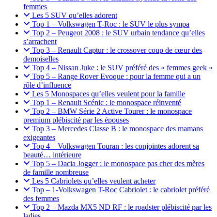
femmes
Les 5 SUV qu’elles adorent
Top 1 – Volkswagen T-Roc : le SUV le plus sympa
Top 2 – Peugeot 2008 : le SUV urbain tendance qu’elles
s’arrachent
Top 3 – Renault Captur : le crossover coup de cœur des
demoiselles
Top 4 – Nissan Juke : le SUV préféré des « femmes geek »
Top 5 – Range Rover Evoque : pour la femme qui a un
rôle d’influence
Les 5 Monospaces qu’elles veulent pour la famille
Top 1 – Renault Scénic : le monospace réinventé
Top 2 – BMW Série 2 Active Tourer : le monospace
premium plébiscité par les épouses
Top 3 – Mercedes Classe B : le monospace des mamans
exigeantes
Top 4 – Volkswagen Touran : les conjointes adorent sa
beauté… intérieure
Top 5 – Dacia Jogger : le monospace pas cher des mères
de famille nombreuse
Les 5 Cabriolets qu’elles veulent acheter
Top – 1-Volkswagen T-Roc Cabriolet : le cabriolet préféré
des femmes
Top 2 – Mazda MX5 ND RF : le roadster plébiscité par les
ladies