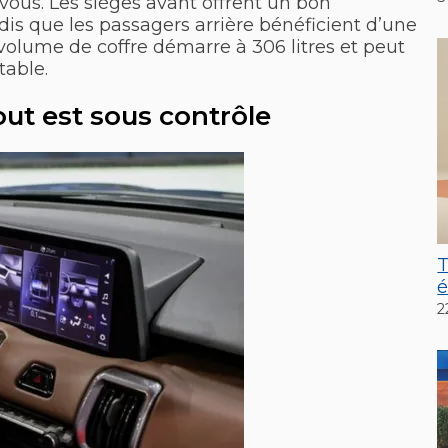
vous. Les sièges avant offrent un bon
dis que les passagers arrière bénéficient d’une
 volume de coffre démarre à 306 litres et peut
table.
out est sous contrôle
T
é
2