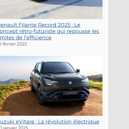
enault Filante Record 2025 : Le
oncept rétro-futuriste qui repousse les
imites de l’efficience
0 février 2025
uzuki eVitara : La révolution électrique
0 janvier 2025