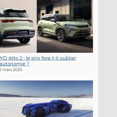
YD Atto 2 : le prix fera-t-il oublier
’autonomie ?
0 mars 2025