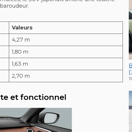
t baroudeur.
Valeurs
4,27 m
1,80 m
1,63 m
B
l
2,70 m
1
ste et fonctionnel