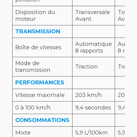
Disposition du
Transversale
Transv
moteur
Avant
Avant
TRANSMISSION
Automatique
Autom
Boîte de vitesses
8 rapports
8 rapp
Mode de
Traction
Tracti
transmission
PERFORMANCES
Vitesse maximale
203 km/h
200 k
0 à 100 km/h
9,4 secondes
9,4 se
CONSOMMATIONS
Mixte
5,9 L/100km
5,9 L/