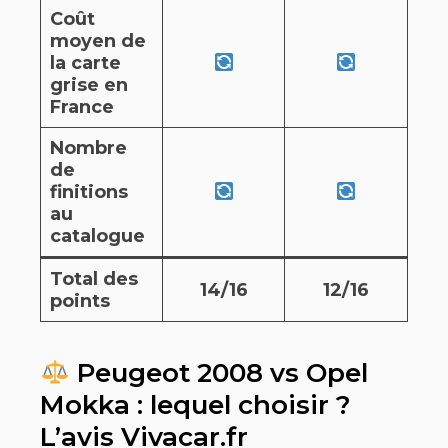
Coût
moyen de
la carte
grise en
France
Nombre
de
finitions
au
catalogue
Total des
14/16
12/16
points
Peugeot 2008 vs Opel
Mokka : lequel choisir ?
L’avis Vivacar.fr