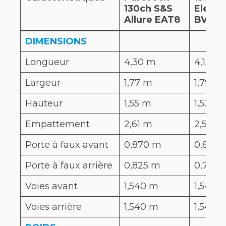
130ch S&S
Elega
Allure EAT8
BVA8
DIMENSIONS
Longueur
4,30 m
4,15 m
Largeur
1,77 m
1,79 m
Hauteur
1,55 m
1,53 m
Empattement
2,61 m
2,56 m
Porte à faux avant
0,870 m
0,881 
Porte à faux arrière
0,825 m
0,712 
Voies avant
1,540 m
1,548 
Voies arrière
1,540 m
1,548 