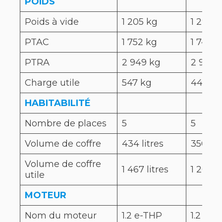
POIDS
Poids à vide
1 205 kg
1 295 k
PTAC
1 752 kg
1 740 
PTRA
2 949 kg
2 940 
Charge utile
547 kg
445 kg
HABITABILITÉ
Nombre de places
5
5
Volume de coffre
434 litres
350 lit
Volume de coffre
1 467 litres
1 205 li
utile
MOTEUR
Nom du moteur
1.2 e-THP
1.2 Tur