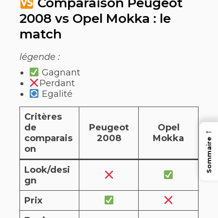
Comparaison Peugeot
2008 vs Opel Mokka : le
match
légende :
Gagnant
Perdant
Egalité
Critères
de
Peugeot
Opel
←
comparais
2008
Mokka
Sommaire
on
Look/desi
gn
Prix