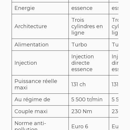
Energie
essence
essenc
Trois
Trois
Architecture
cylindres en
cylind
ligne
ligne
Alimentation
Turbo
Turbo
Injection
Injecti
Injection
directe
directe
essence
essenc
Puissance réelle
131 ch
131 ch
maxi
Au régime de
5 500 tr/min
5 500 t
Couple maxi
230 Nm
230 N
Norme anti-
Euro 6
Euro 6
pollution