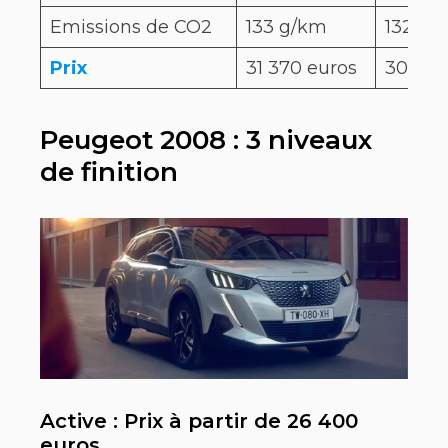
Emissions de CO2
133 g/km
132 g/
Prix
31 370 euros
30 250
Peugeot 2008 : 3 niveaux
de finition
Active : Prix à partir de 26 400
euros