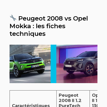
Peugeot 2008 vs Opel
Mokka : les fiches
techniques
Peugeot
Opel 
2008 II 1.2
II 1.2 
Caractéristiques
PureTech
130ch