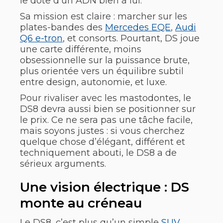
le dote d’un ADN bien à lui.
Sa mission est claire : marcher sur les
plates-bandes des
Mercedes EQE
,
Audi
Q6 e-tron
, et consorts. Pourtant, DS joue
une carte différente, moins
obsessionnelle sur la puissance brute,
plus orientée vers un équilibre subtil
entre design, autonomie, et luxe.
Pour rivaliser avec les mastodontes, le
DS8 devra aussi bien se positionner sur
le prix. Ce ne sera pas une tâche facile,
mais soyons justes : si vous cherchez
quelque chose d’élégant, différent et
techniquement abouti, le DS8 a de
sérieux arguments.
Une vision électrique : DS
monte au créneau
Le DS8, c’est plus qu’un simple
SUV