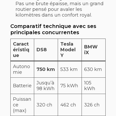
Pas une brute épaisse, mais un grand
routier pensé pour avaler les
kilomètres dans un confort royal.
Comparatif technique avec ses
principales concurrentes
Caract
Tesla
BMW
éristiq
DS8
Model
iX
ue
Y
Autono
750 km
533 km
630 km
mie
Jusqu’à
105
Batterie
75 kWh
98 kWh
kWh
Puissan
ce
320 ch
462 ch
326 ch
(max)