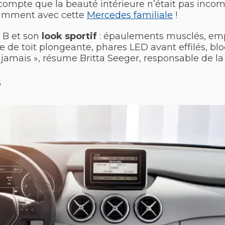
u compte que la beauté intérieure n’était pas inco
tamment avec cette
Mercedes familiale
!
e B et son
look sportif
: épaulements musclés, em
ne de toit plongeante, phares LED avant effilés, blo
e jamais », résume Britta Seeger, responsable de l
s