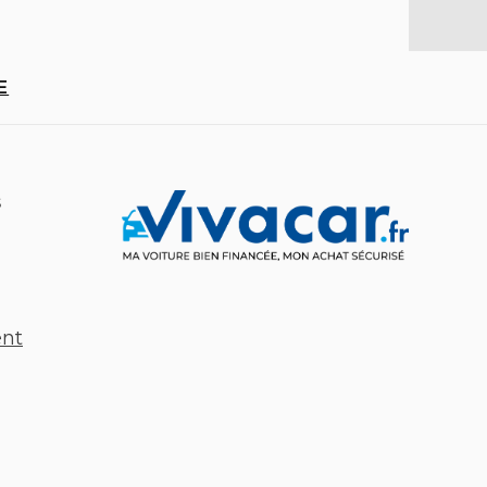
E
s
ent