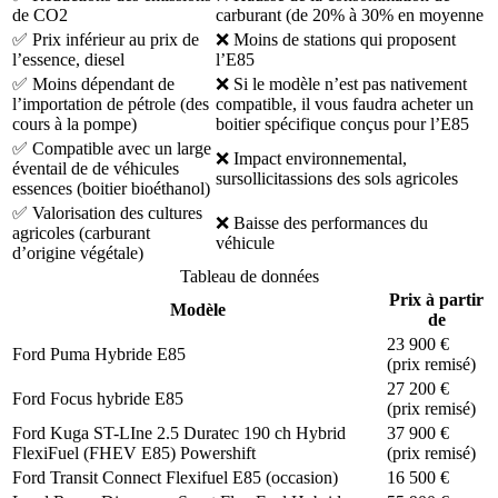
de CO2
carburant (de 20% à 30% en moyenne
✅ Prix inférieur au prix de
❌ Moins de stations qui proposent
l’essence, diesel
l’E85
✅ Moins dépendant de
❌ Si le modèle n’est pas nativement
l’importation de pétrole (des
compatible, il vous faudra acheter un
cours à la pompe)
boitier spécifique conçus pour l’E85
✅ Compatible avec un large
❌ Impact environnemental,
éventail de de véhicules
sursollicitassions des sols agricoles
essences (boitier bioéthanol)
✅ Valorisation des cultures
❌ Baisse des performances du
agricoles (carburant
véhicule
d’origine végétale)
Tableau de données
Prix à partir
Modèle
de
23 900 €
Ford Puma Hybride E85
(prix remisé)
27 200 €
Ford Focus hybride E85
(prix remisé)
Ford Kuga ST-LIne 2.5 Duratec 190 ch Hybrid
37 900 €
FlexiFuel (FHEV E85) Powershift
(prix remisé)
Ford Transit Connect Flexifuel E85 (occasion)
16 500 €