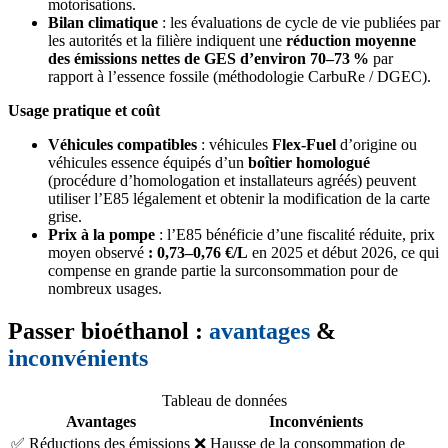
motorisations.
Bilan climatique
: les évaluations de cycle de vie publiées par
les autorités et la filière indiquent une
réduction moyenne
des émissions nettes de GES d’environ 70–73 %
par
rapport à l’essence fossile (méthodologie CarbuRe / DGEC).
Usage pratique et coût
Véhicules compatibles
: véhicules
Flex‑Fuel
d’origine ou
véhicules essence équipés d’un
boîtier homologué
(procédure d’homologation et installateurs agréés) peuvent
utiliser l’E85 légalement et obtenir la modification de la carte
grise.
Prix à la pompe
: l’E85 bénéficie d’une fiscalité réduite, prix
moyen observé
: 0,73–0,76 €/L
en 2025 et début 2026, ce qui
compense en grande partie la surconsommation pour de
nombreux usages.
Passer bioéthanol :
avantages
&
inconvénients
Tableau de données
Avantages
Inconvénients
✅ Réductions des émissions
❌ Hausse de la consommation de