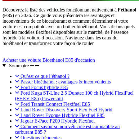
Découvrez la liste des véhicules fonctionnant nativement à
l’éthanol
(E85)
en 2026. Ce guide vous présentera les avantages et
inconvénients de ce biocarburant et comment déterminer si votre
voiture est compatible avec un boitier bioéthanol. Vous disons quels
sont les modèles flexifuel disponibles sur le marché, de l’essence
hybride à la voiture d’occasion. Naviguez dans les eaux du
bioéthanol et transformez votre façon de rouler.
Acheter une voiture Bioethanol E85 d'occasion
Sommaire
Qu’est‑ce que l’éthanol ?
Passer bioéthanol : avantages & inconvénients
Ford Focus hybride E85
Ford Kuga ST-LIne 2.5 Duratec 190 ch Hybrid FlexiFuel
(FHEV E85) Powershift
Ford Transit Connect Flexifuel E85
Land Rover Discovery Sport Flex Fuel Hybrid
Land Rover Evoque Hybride Flexfuel E85
Jaguar E-Pace P200 Hybride Flexfuel
Comment savoir si mon véhicule est compatible au
carburant E85 ?
Questions fréquentes