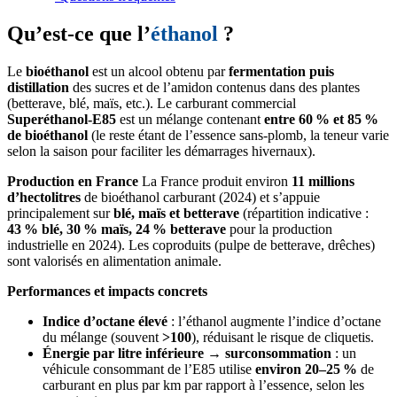
Qu’est‑ce que l’
éthanol
?
Le
bioéthanol
est un alcool obtenu par
fermentation puis
distillation
des sucres et de l’amidon contenus dans des plantes
(betterave, blé, maïs, etc.). Le carburant commercial
Superéthanol‑E85
est un mélange contenant
entre 60 % et 85 %
de bioéthanol
(le reste étant de l’essence sans‑plomb, la teneur varie
selon la saison pour faciliter les démarrages hivernaux).
Production en France
La France produit environ
11 millions
d’hectolitres
de bioéthanol carburant (2024) et s’appuie
principalement sur
blé, maïs et betterave
(répartition indicative :
43 % blé, 30 % maïs, 24 % betterave
pour la production
industrielle en 2024). Les coproduits (pulpe de betterave, drêches)
sont valorisés en alimentation animale.
Performances et impacts concrets
Indice d’octane élevé
: l’éthanol augmente l’indice d’octane
du mélange (souvent
>100
), réduisant le risque de cliquetis.
Énergie par litre inférieure → surconsommation
: un
véhicule consommant de l’E85 utilise
environ 20–25 %
de
carburant en plus par km par rapport à l’essence, selon les