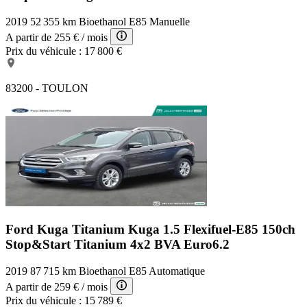
2019
52 355 km
Bioethanol E85
Manuelle
A partir de
255 €
/ mois
Prix du véhicule :
17 800 €
83200 - TOULON
Ford Kuga Titanium
Kuga 1.5 Flexifuel-E85 150ch
Stop&Start Titanium 4x2 BVA Euro6.2
2019
87 715 km
Bioethanol E85
Automatique
A partir de
259 €
/ mois
Prix du véhicule :
15 789 €