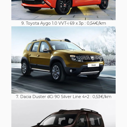
9. Toyota Aygo 1.0 VVT-i 69 x 3p : 0,54€/km
7. Dacia Duster dCi 90 Silver Line 4×2 : 0,53€/km