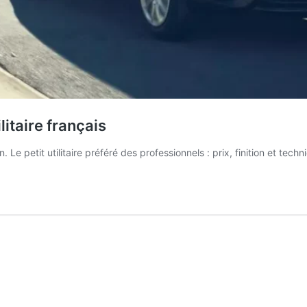
litaire français
 petit utilitaire préféré des professionnels : prix, finition et techn